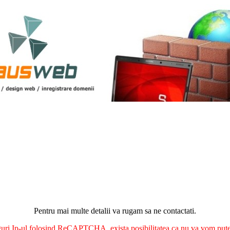
Pentru mai multe detalii va rugam sa ne contactati.
nguri Ip-ul folosind ReCAPTCHA, exista posibilitatea ca nu va vom putea 