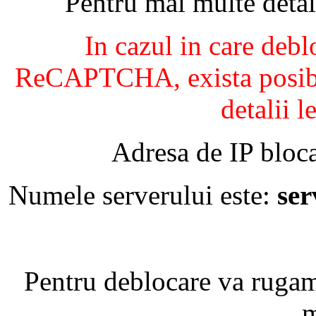
Pentru mai multe detal
In cazul in care debl
ReCAPTCHA, exista posibil
detalii l
Adresa de IP bloca
Numele serverului este:
se
Pentru deblocare va ruga
m