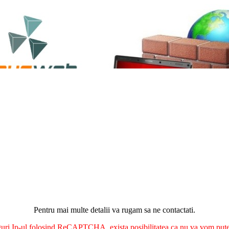
Pentru mai multe detalii va rugam sa ne contactati.
nguri Ip-ul folosind ReCAPTCHA, exista posibilitatea ca nu va vom putea 