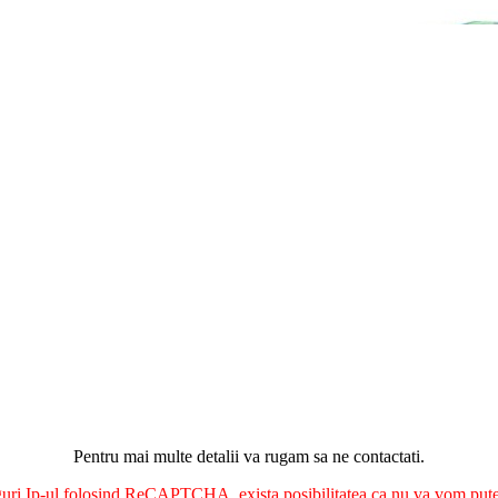
Pentru mai multe detalii va rugam sa ne contactati.
nguri Ip-ul folosind ReCAPTCHA, exista posibilitatea ca nu va vom putea 