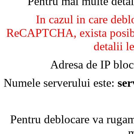
Pentru mai multe detal
In cazul in care debl
ReCAPTCHA, exista posibil
detalii l
Adresa de IP bloc
Numele serverului este:
se
Pentru deblocare va ruga
m