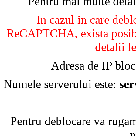
Pentru mai multe detal
In cazul in care debl
ReCAPTCHA, exista posibil
detalii l
Adresa de IP bloc
Numele serverului este:
se
Pentru deblocare va ruga
m