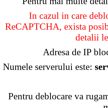
Pentru mai multe detal
In cazul in care debl
ReCAPTCHA, exista posibil
detalii l
Adresa de IP blo
Numele serverului este:
se
Pentru deblocare va ruga
m