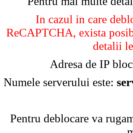
Pentru mai multe detal
In cazul in care debl
ReCAPTCHA, exista posibil
detalii l
Adresa de IP bloc
Numele serverului este:
se
Pentru deblocare va ruga
m