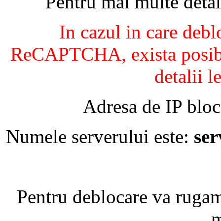
Pentru mai multe detal
In cazul in care debl
ReCAPTCHA, exista posibil
detalii l
Adresa de IP bloc
Numele serverului este:
se
Pentru deblocare va ruga
m