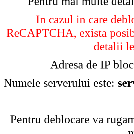
Pentru mai multe detal
In cazul in care debl
ReCAPTCHA, exista posibil
detalii l
Adresa de IP bloc
Numele serverului este:
se
Pentru deblocare va ruga
m