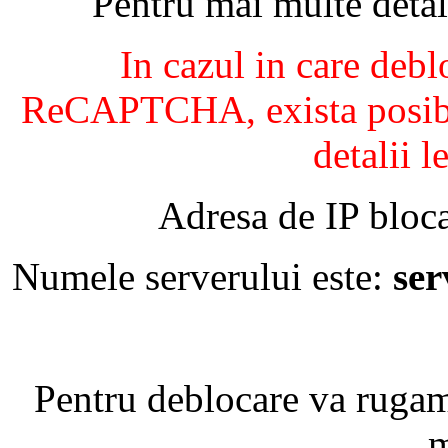
Pentru mai multe detal
In cazul in care debl
ReCAPTCHA, exista posibil
detalii l
Adresa de IP bloca
Numele serverului este:
se
Pentru deblocare va ruga
m