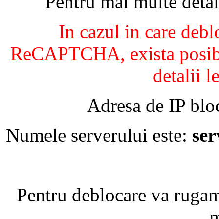
Pentru mai multe detal
In cazul in care debl
ReCAPTCHA, exista posibil
detalii l
Adresa de IP blo
Numele serverului este:
se
Pentru deblocare va ruga
m