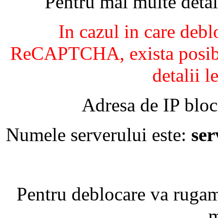
Pentru mai multe detal
In cazul in care debl
ReCAPTCHA, exista posibil
detalii l
Adresa de IP bloc
Numele serverului este:
se
Pentru deblocare va ruga
m