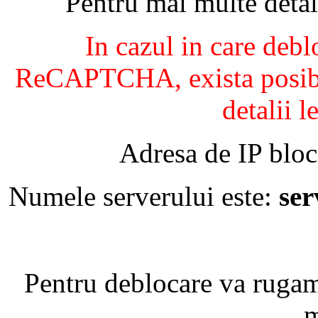
Pentru mai multe detal
In cazul in care debl
ReCAPTCHA, exista posibil
detalii l
Adresa de IP bloc
Numele serverului este:
se
Pentru deblocare va ruga
m